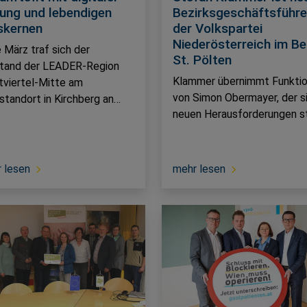
dung und lebendigen
Bezirksgeschäftsführe
skernen
der Volkspartei
Niederösterreich im Be
 März traf sich der
St. Pölten
tand der LEADER-Region
Klammer übernimmt Funkti
viertel-Mitte am
von Simon Obermayer, der s
standort in Kirchberg an…
neuen Herausforderungen st
 lesen
mehr lesen