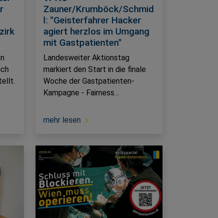
r
Zauner/Krumböck/Schmid
l: "Geisterfahrer Hacker
zirk
agiert herzlos im Umgang
mit Gastpatienten"
on
Landesweiter Aktionstag
ich
markiert den Start in die finale
ellt.
Woche der Gastpatienten-
Kampagne - Fairness…
mehr lesen