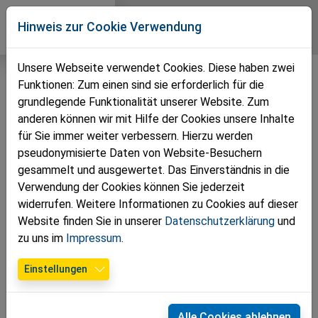
Direkt zur Hauptnavigation springen
Direkt zum Inhalt springen
Zur Unternavigation springen
Volkspartei
Hinweis zur Cookie Verwendung
Bezirk St. Pölten
Unsere Webseite verwendet Cookies. Diese haben zwei
Funktionen: Zum einen sind sie erforderlich für die
grundlegende Funktionalität unserer Website. Zum
anderen können wir mit Hilfe der Cookies unsere Inhalte
für Sie immer weiter verbessern. Hierzu werden
pseudonymisierte Daten von Website-Besuchern
gesammelt und ausgewertet. Das Einverständnis in die
Verwendung der Cookies können Sie jederzeit
widerrufen. Weitere Informationen zu Cookies auf dieser
Website finden Sie in unserer
Datenschutzerklärung
und
Fotocredit: VPNÖ - v. l. n. r.: BPO NR Bgm. Friedrich Ofenauer, BGF Stefan
zu uns im
Impressum
.
Klammer, Simon Obermayer und VPNÖ-LGF LAbg. Matthias Zauner
Einstellungen
01.04.2026
Stefan Klammer ist neuer
Alle Cookies ablehnen